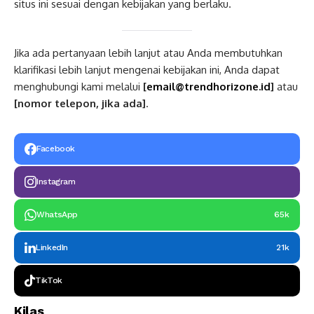
situs ini sesuai dengan kebijakan yang berlaku.
Jika ada pertanyaan lebih lanjut atau Anda membutuhkan
klarifikasi lebih lanjut mengenai kebijakan ini, Anda dapat
menghubungi kami melalui
[
email@trendhorizone.id
]
atau
[nomor telepon, jika ada]
.
Facebook
Instagram
WhatsApp
65k
LinkedIn
21k
TikTok
Kilas